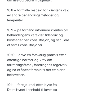
om nye og bedre muligheter.
10.8 – formidle respekt for klientens valg
av andre behandlingsmetoder og
terapeuter
10.9 – på forhånd informere klienten om
behandlingens karakter, tidsbruk og
kostnader per konsultasjon, og stipulere
et antall konsultasjoner.
10.10 – drive en forsvarlig praksis etter
offentlige normer og krav om
forretningsførsel, foreningens regelverk
og ha et åpent forhold til det etablerte
helsevesen.
10.11 – føre journal etter løyve fra
Datatilsynet i henhold til lover og
vedtekter. Journalen skal oppbevares
forsvarlig og utilgjengelig for
uvedkommende. Journalen skal