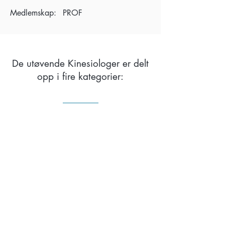
Medlemskap:
PROF
De utøvende Kinesiologer er delt
opp i fire kategorier:
Pro og ProF Profesjonelle Kinesiologer (har
minimum 1000 undervisningstimer)​
Pra og PraF Praktiserende Kinesiologer (har
minimum 600 undervisningstimer),​
Stu og StuF Studentmedlemmer (fra 1- 340
undervisningstimer), kinesiolog under
utdannelse,som trener på klienter.