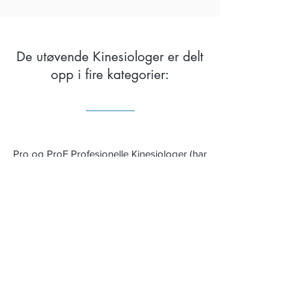
De utøvende Kinesiologer er delt
opp i fire kategorier:
Pro og ProF Profesjonelle Kinesiologer (har
minimum 1000 undervisningstimer)​
Pra og PraF Praktiserende Kinesiologer (har
minimum 600 undervisningstimer),​
Stu og StuF Studentmedlemmer (fra 1- 340
undervisningstimer), kinesiolog under
utdannelse,som trener på klienter.
TFHF og TFH
Touch for Health utdanning i kurs