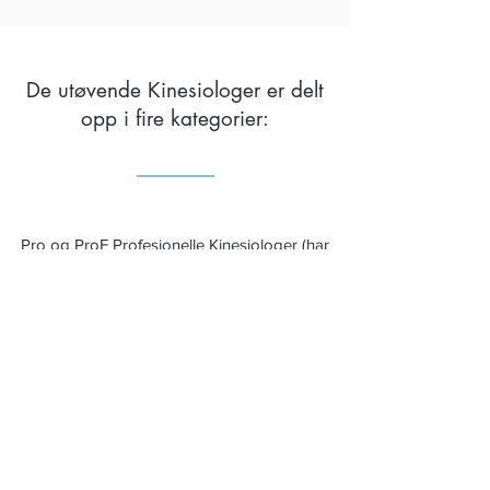
De utøvende Kinesiologer er delt
opp i fire kategorier:
Pro og ProF Profesjonelle Kinesiologer (har
minimum 1000 undervisningstimer)​
Pra og PraF Praktiserende Kinesiologer (har
minimum 600 undervisningstimer),​
Stu og StuF Studentmedlemmer (fra 1- 340
undervisningstimer), kinesiolog under
utdannelse,som trener på klienter.
TFHF og TFH
Touch for Health utdanning i kurs