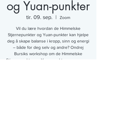
og Yuan-punkter
tir. 09. sep.
  |  
Zoom
Vil du lære hvordan de Himmelske
Stjernepunkter og Yuan-punkter kan hjelpe
deg å skape balanse i kropp, sinn og energi
– både for deg selv og andre? Ondrej
Bursiks workshop om de Himmelske
Stjernepunkter og Yuan-punkter nærmer seg
med stormskritt!
Tid og sted
09. sep. 2025, 10:00 – 13:30
Zoom
DNKF, ORG.NR.
988 167 320
.
WWW.DNKF.NO